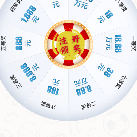
于这一潜能爆发型选手而言，此次从德国足球转战
英国，对个人发展无疑是一次重大机遇。而对曾经
叱咤英超、更希望重返顶级联赛巅峰行列的伯恩利
来讲，引入这样的优质资源正是长远战略布局的重
要一步。
数据表现暗藏玄机：为何选择
他？
从实际数据来看，在2022-23赛季中，我们可以清晰
地发现魏司为何会吸引国际目光。据统计，他本赛
季代表卡尔产勒队出场32次，总体扑救率高达82%，
并且单赛最高封杀4个点球。此外，由警方反馈某些
显更解释补购成本竞猜