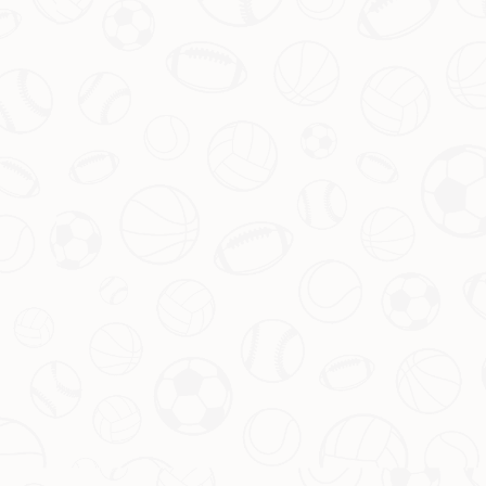
未来的影响
ity 的引援策略产生深远影响。未来，俱乐部可能将更多目光投向其他联赛，
些成名球星，但从长远来看，有助于打造一支更加稳定且具有独特风格的
注重文化与理念的传承。
a 在转会市场上的谨慎态度，既体现了他的职业智慧，也彰显了他对足球文化
-APP下载平台 AYX Game
两选后卫锋线各补一人
024
J9九游体育（中国）官方网站-九游娱乐APP下载 Jiuyou Game
All Rights by
友情链接 :
九游娱乐官网