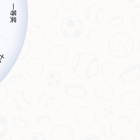
成员。以往的成功案例，如从多特蒙德签
萨
或
拜仁
效力的球员，可能会因为固有习