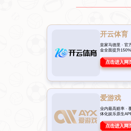
瓜帅告诉曼城总监不要去买前东家巴萨和
引言：瓜帅的独特
在足球世界中，转会市场总是充满惊喜与
前东家巴塞罗那和拜仁慕尼黑引进球员。
讨这一话题，揭秘瓜帅的转会理念及其对
一：瓜帅为何拒绝
瓜迪奥拉作为现代足坛最成功的主教练之
这两支球队的球员风格和文化有着深刻理
据内部消息，瓜帅认为，从
巴萨
或
拜仁
签
完全融入曼城的战术框架。此外，瓜帅也