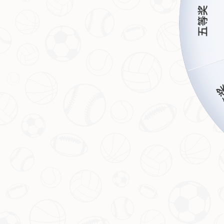
二：战术考量与球
在战术层面，瓜迪奥拉更倾向于挖掘潜力
下的哈兰德，以及从葡萄牙联赛引入的鲁