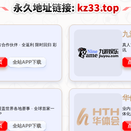
发布时间：2026-08-08T00:39:59+08:00
拜仁的球员
转会策略引发热议
争议，而曼城主帅瓜迪奥拉近日的一番表态更是引发了广泛关注。据悉，
这一决定背后究竟隐藏着怎样的战略考量？是出于对老东家的尊重，还是
曼城未来的影响。
从巴萨和拜仁引援
一，曾带领
巴塞罗那
和
拜仁慕尼黑
取得无数荣誉。他在两家俱乐部的执教
解。然而，正是这种熟悉感，让他对从前东家引援持谨慎态度。
下球员可能带来适应问题。尽管这些球员技术出色，但他们的比赛风格和
不希望外界将他的转会决策解读为“挖墙脚”，以免影响与老东家的关系。