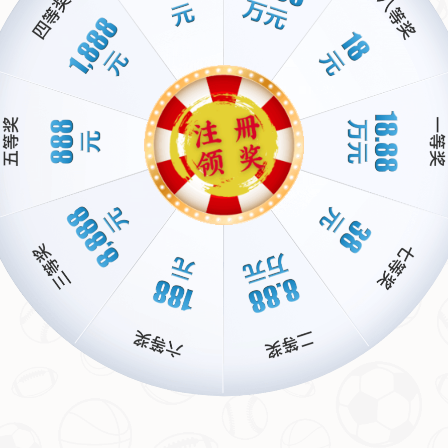
冠半决赛中留下了自己的印记。梅西目前在半决赛
阶段打入了
8粒进球
，位列历史第二。他的每一次突
破和精准射门，都像是一场视觉盛宴。
值得一提的是，2008-2009赛季巴塞罗那对阵切尔西
的经典战役，梅西用一记精彩的远射帮助球队扳平
比分，最终晋级并捧得冠军奖杯。虽然在数据上略
逊于老对手C罗，但梅西的创造力无疑为比赛增添了
更多艺术气息。
莱万多夫斯基：新世代的锋线杀手
近年来，罗伯特·莱万多夫斯基的崛起让人们看到了
新一代前锋的恐怖实力。作为拜仁慕尼黑的当家射
手，莱万同样在欧冠半决赛中展现了强大的得分能
力，目前他以
7粒进球
位居历史第三。尤其是在
2019-2020赛季，莱万带领拜仁一路高歌猛进，他在