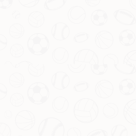
相比之下，年少成名但急需稳定发展的职业类型也
格外值得关注，例如备受期待的新星，如德国青年
球员弗罗里安·维尔茨。他拥有突出的技术优势，两
年前便已在国际赛场崭露头角，引发广泛讨论。然
而许多专家，包括瑞恩泰勒，都强调顶级表现不能
单靠短期间爆发实现，而是通过系统性成长持续巩
固。因此，他建议让像这样的新人更多采用循序渐
进模式集中培养心态管理，并获得足够反思机会后
再展开重大竞标活动。在这一点上我们发现，无论
在竞技界还是商业圈，与快速实现耳熟能详相比，
长远规划始终立足核心竞争砝码。此外考虑横向数
据,
网站推荐：
NG28管网-南宫娱乐大舞台-相信品牌的
力量