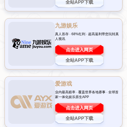
发布时间：2026-08-08T00:39:59+08:00
前言：适应性与成长的新课题如何影响行业动态？
在复杂快速变化的时代，任何个人或团队都无法回
避从起步到成熟之间经历的一系列挑战。这种过程
不仅仅依赖于经验，还涉及创新能力、心理调节和
时间成本。瑞恩泰勒直指关键问题，他认为斯洛特
面临“推迟的适应期”，而年轻天才维尔茨则需要更多
时间来沉淀，以真正展现实力。本文将重点探讨两
位人物及其遇到的问题背后的深层原因，并分析这
些因素对相关行业发展可能产生的重要影响。
深入理解：什么是“推迟的适应期”？如何看待潜力