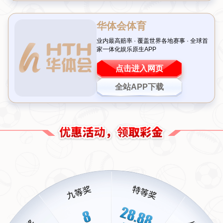
浪费风险？
首先，我们需要明确“推迟的适应期”的含义。在某些
情境中，新人进入一个全新环境或者承担更大的责
任时，会因为认知差异、技能储备不足或者团队氛
围的不协调，而经历一段较长时间才能找到自己的
最佳状态。而这种阶段对于效率驱动型领域来说，
非常容易导致人才被误解甚至错失机会。例如，在
初创企业或高强度竞技体育中，一个人的实际价值
往往取决于他能够多快成功完成角色转变。