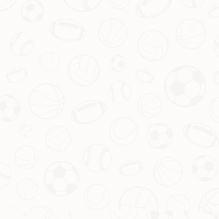
值得一提的是，许多足坛名宿都曾在转型初期遭遇
类似困境。例如法国传奇齐达内在初期也并非一帆
风顺，但通过不断学习和调整，最终成为顶级教
头。或许对于ルーニ而言，这次失败也是一次宝贵
的历练。
四：伯明翰未来的路该怎么走
随着ルーニ的下课，伯明翰必须迅速找到新的方
向。选择一位经验丰富的主教练，或许是当前最稳
妥的选择。同时，俱乐部需要在冬季转会窗加强引
援，提升阵容竞争力。对于球迷来说，他们最希望