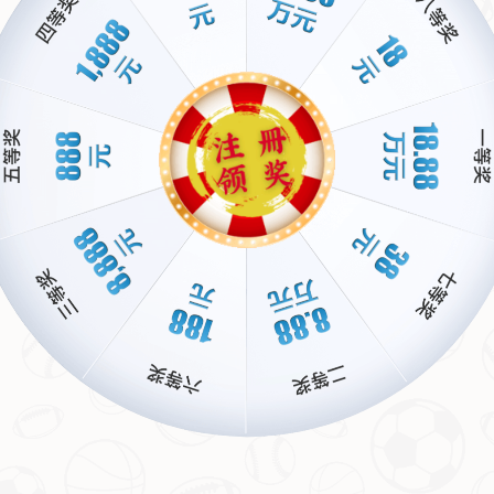
显得迟缓，缺乏针对性。例如，在对阵强敌时，球
队防守漏洞频出，而进攻端又缺乏有效组织，多次
错失扳平或反超的机会。*一位资深球迷评论道：
“我们能看出鲁尼很努力，但他的经验似乎还不足以
应对复杂的比赛局面。”*这种评价或许道出了许多
人的心声。
此外，队内士气问题也不容忽视。接连失利让球员
信心受挫，而主教练与部分核心球员之间的沟通障
碍也被媒体频频提及。这些因素叠加，最终导致了
成绩的持续下滑。
三：从球星到教练的艰难转型
韦恩·鲁尼作为球员时期的绝对巨星，其职业生涯充
满了荣誉。然而，从绿茵场上的领袖转变为场边的