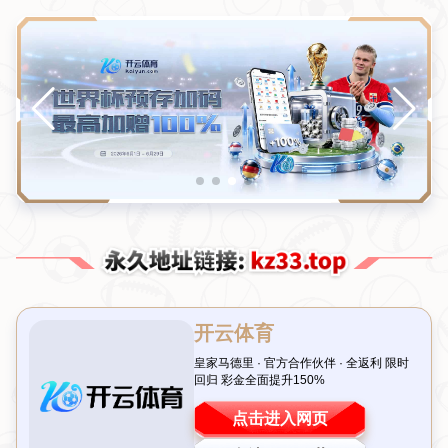
官方宣布：伯明翰主教练鲁尼被解雇，执教15场
仅获2胜