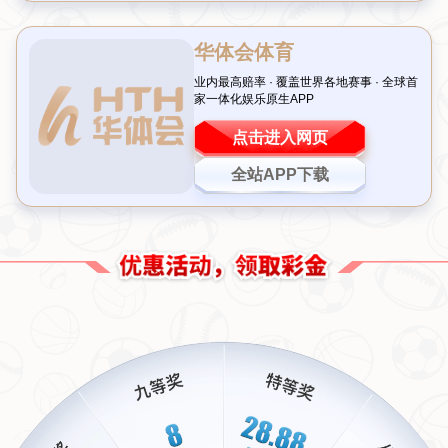
主题一：巴黎圣日耳曼的荣耀及挑战
近年来，
巴黎
圣日耳曼队
在国际赛场上的表现极具竞争力。这支
来自法国首都的豪门球队，以其雄厚财力和强大阵
容，为自己赢得了崇高地位。而现今，更有足球名
宿维埃里认为他们有可能摘取世俱杯桂冠。在众多
顶尖球员，包括梅西、姆巴佩等人的努力下，这个
梦想似乎正逐步成为现实。
然而，这背后也存在不小挑战。首先是面对其他世
界级俱乐部，例如拜仁慕尼黑、皇马等劲敌，他们
同样拥有丰富经验与团结精神。此外，全新的赛事
模式也考验着团队快速适应能力。因此，对巴黎来
说，要想捧起冠军奖杯，不仅需要球员从心理到身