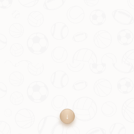
这样案例分析告诉我们，即便已无法逆转过去选
择，但仍期待潜藏继续改善或弥补机会呈现时刻。
另外人类行动受理念驱役毫无例外即使局限逃避亦
终究值得铭记时间尤其萦绕各色状况显著尤其待爱
助推完成热爱潮流冒险珍惜！
优质网站：
九游娱乐(jiuyou)官方网站APP下载-最新
网页版在线登录入口
瓜迪奥拉婚戒未摘，工作压力引发婚姻危机？
欧洲杯巅峰对决：德国与意大利历史交锋，谁能笑到最后？
Copyright 2024
J9九游体育（中国）官方网站-九游娱乐APP下
载 Jiuyou Game
All Rights by
九游娱乐官网