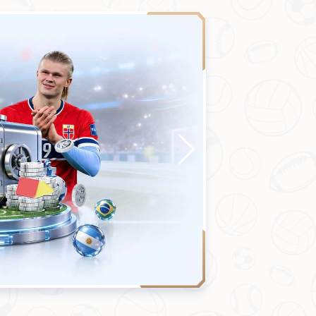
产品中心
新闻中心
联系九游娱乐官网
绩惊艳