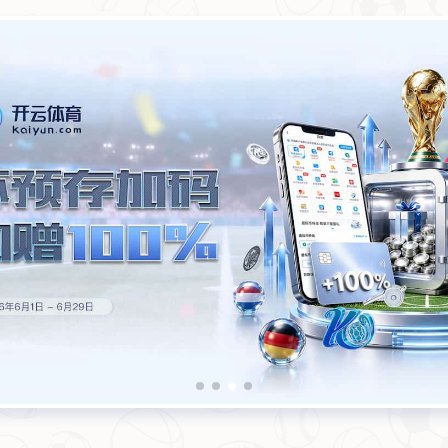
网站首页
关于九游娱乐官网
欧冠主场16场不败，13胜3平战