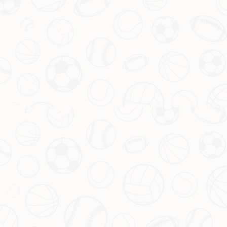
潜在挑战：谈判难度不容小觑
尽管这则传闻令人兴奋，但实际操作中仍
努涅斯的身价和薪资水平可能成为阻碍，
对转会持保留态度，这笔交易都可能泡汤
总之，这则来自西媒的报道为即将到来的
只能静待官方消息的进一步确认。
参考链接：
雷速体育官网APP下载-网页版赛事
安切洛蒂：西甲夺冠挑战加剧，但我们将
巴黎创历史：单赛季欧战16战10胜首支达