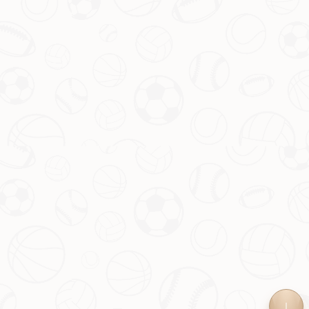
潜力无限的
阿尔瓦雷斯
尚存疑问。其次，
也至关重要，如果两位球星中的任何一位
及对新星的渴求都显而易见，而球迷们也