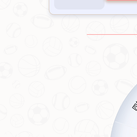
展现出了令人眼前一亮的突破能力，但频
轻、速度以及潜力都是吸引其他俱乐部的
案例分析：类似交易的成功先例
历史上，球员交换的转会方式并不少见，
这种方式都得到了更适合自己战术体系的
阵容带来新的活力。当然，这一切的前提