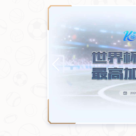
西媒：利物