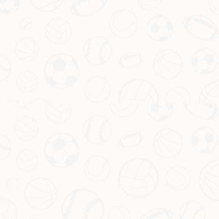
合理布置。在进攻端，主教练注重通过中场的快速
传递撕开对手防线，而两翼的频繁换位则让皇家社
会的防守顾此失彼。以
西甲联赛
为舞台，巴萨展现
了他们对比赛节奏的掌控能力，尤其是在面对对手
高压逼抢时依然能保持从容。
以本场比赛为例，当皇家社会试图通过高位逼抢切
断巴萨的中场组织时，球员们迅速调整站位，利用
边路的长距离转移打开局面。这种战术的执行离不
开每一位球员对细节的把控，特别是像奥尔莫这样
能够串联全队的球员，他们的存在让整个体系运转
得更加顺畅。而在防守端，阿劳霍领衔的后防线几
乎没有给对手任何机会，确保了零封的结果。
案例分析：从比分到过程 巴萨全面压制对手