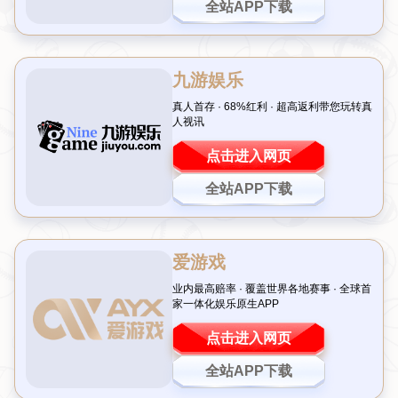
发布时间：2026-08-06T00:39:59+08:00
引言：巴萨强势回归 西甲赛场再掀热潮
在西甲联赛的最新一轮较量中，巴塞罗那以一场酣
畅淋漓的4-0大胜皇家社会，展现了强大的攻击力和
团队配合。这场比赛中，
奥尔莫
的两助攻和处子球
成为焦点，而
阿劳霍
的传射建功更是锦上添花。这
样的表现不仅让球迷热血沸腾，也让人们对巴萨在
新赛季的表现充满期待。本文将带你回顾这场比赛
的精彩瞬间，剖析巴萨的战术亮点，为你呈现一场
视觉与数据的双重盛宴。
奥尔莫闪耀全场 处子球点燃激情
作为巴萨新援，
奥尔莫
在这场比赛中展现了惊人的