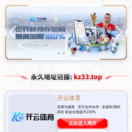
浓眉直言不讳：文班DPOY靠炒作，球队战绩阻
碍MVP争夺