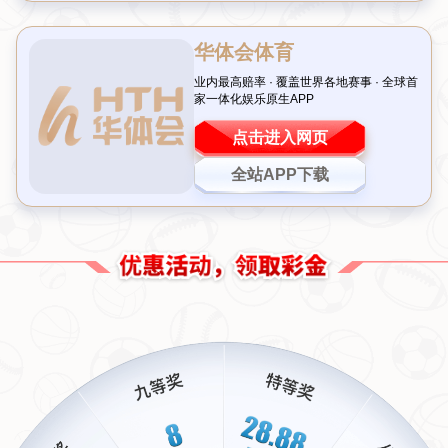
浓眉在谈到文班亚马冲击最佳防守球员（DPOY）
时，毫不掩饰地指出，这位年轻中锋的个人数据和
表现确实亮眼，但舆论的推波助澜起到了关键作
用。确实，文班亚马本赛季场均盖帽数领跑联盟，
防守端的存在感无与伦比。然而，濃眉认为，媒体
和社交平台对他的高度关注，某种程度上放大了他
的影响力，甚至可能让评委在投票时产生偏见。
以数据为例，截至目前，文班 Yama 的盖帽和抢断数
据都非常突出，但马刺队的整体防守效率却并不理
想。相比之下，像戈贝尔这样的球员，带领森林狼
打造了联盟顶级的团队防守体系，却在讨论中被部
分忽略。濃眉的观点并非全无道理：
个人表现固然
重要，但团队贡献是否也应成为评判标准之一呢？