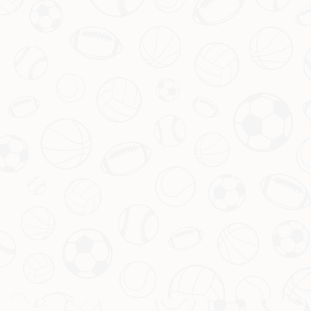
此外，媒體和輿論的作用也不容忽視。當一個球員
被塑造成“現象級新人”時，他的每一次精彩表現都會
被放大，這種關注度是否會影響公平性？這正是濃
眉“暴論”背後引發討論的深層原因。
四、文班未來的潛力與挑戰
儘管受到チーム成績拖累，但不可否認的是，文班