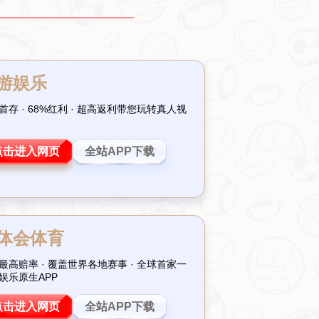
曼联主帅滕哈赫再次迎战切尔西，而切尔
球世界增添了不少看点。