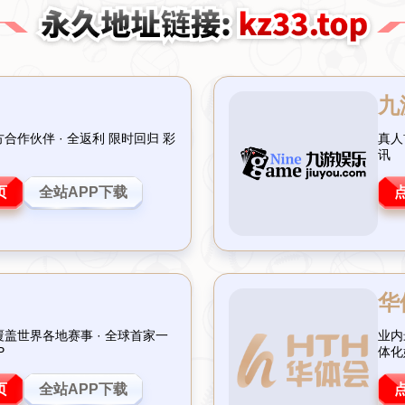
发布时间：2026-08-07T00:39:59+08:00
引了众多球迷的目光，更让人们期待两支球队如何在赛场上碰撞出惊喜。
8月上旬迎来与德甲劲旅勒沃库森的比赛。这一系列动态无疑为今夏的足