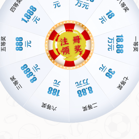
赛的掌控力，再次让人看到那位曾经的总冠军核心
球员。根据统计数据，过去两个赛季，欧文场均得
分超过25分，同时命中率保持在高效水平。更重要
的是，他在季后赛中的表现堪称现象级，尤其是在
对阵强敌时的冷静发挥，让人刮目相看。
实力，成
为他扭转人设的最有力武器
。
三：心态转变 人格魅力的重塑
除了球技的提升，欧文在心态上的改变也至关重
要。他开始更加注重团队合作，积极融入更衣室文
化，甚至多次在公开场合表达对队友和教练组的感
激。这种态度转变，不仅赢得了队友的尊重，也让
球迷重新审视这位球星。此外，他还通过社交媒体
分享自己的成长故事，拉近了与粉丝的距离。从“刺