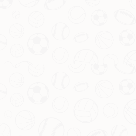
头”到“领袖”，
欧文的人格魅力逐步展现
。
四：案例分析——从风波到顶薪的转折点
一个典型的例子是他在2023年季后赛的表现。在独