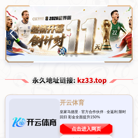
哈兰德该学学，梅西的让点时机是怎么把握的？