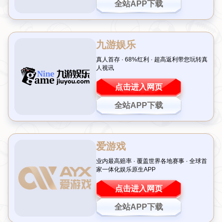
发布时间：2026-08-08T00:39:59+08:00
引言：球场上的尊重与风度 谁才是真正的团队领袖
在足球赛场上，点球往往是决定胜负的关键时刻，
而“让点”这一行为更是展现球员风度和团队精神的重
要体现。近年来，哈兰德（Erling Haaland）因其出
色的进球能力成为足坛焦点，但他在某些关键时刻
的表现却引发了讨论。与之形成对比的是梅西
（Lionel Messi），这位阿根廷巨星多次以实际行动
诠释了何为“让点”的艺术。今天，我们就来聊聊
哈兰
德与梅西在让点上的不同态度
，探讨真正的团队精
神应该如何体现。
一：哈兰德的表现 为何引发争议
哈兰德作为曼城的核心前锋，进球效率令人叹服，