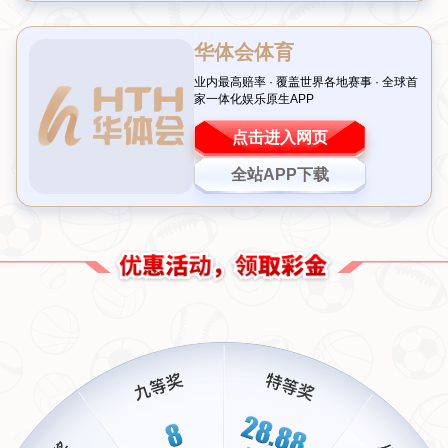
但他在点球分配上的处理方式却时常让人感到“不够
大度”。例如，在2023年的一场英超比赛中，面对队
友急需进球提升信心的情景，哈兰德选择亲自操刀
主罚，而非将机会让给更有需要的队友。这种行为
虽然无可厚非，毕竟他是球队的头号射手，但也让
人不禁思考：作为一名顶级球员，是否应该展现更
多的团队意识？相比之下，
哈兰德的“独”与梅西的
“让”形成了鲜明对比
。