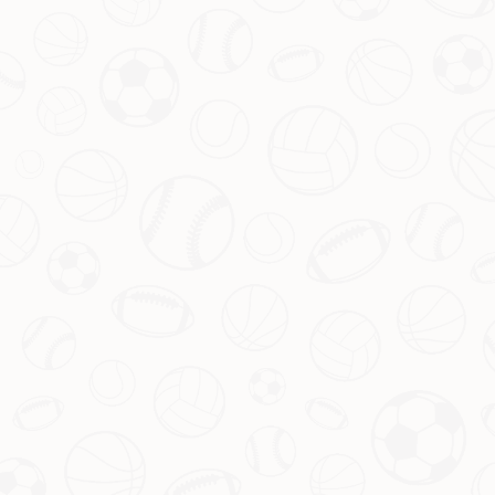
四、未来展望：专注内功迎接
挑战
虽然婉拒了多队邀请，但这并不意味着国少队缺乏
信心或准备不足。相反，这恰恰反映出教练组对团
队现状的深刻理解和对未来赛事的充分把握。在接
下来的日子里，如何在有限的时间内进一步提升战
术执行力和球员状态，将是他们面临的最大考验。
而上村健一的坚持，也让我们有理由期待，这支年
轻的队伍能在正式舞台上展现出令人惊喜的表现。
游戏网站平台推荐：
问鼎娱乐APP下载(中国）官方
在线登录入口 WENDING GAMING