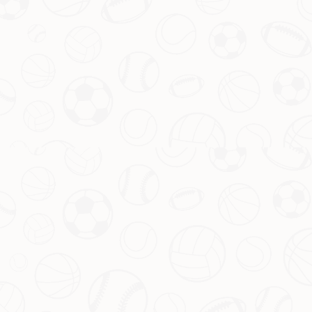
此外，上村教练还指出，频繁的热身可能导致球员
疲劳甚至受伤，尤其是在
冲刺期
这样的关键节点。
这种谨慎的态度，正是对队员负责的表现。