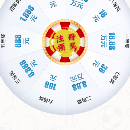
接受更多邀请，体现了教练组对备战计划的清晰规
划。
二、上村健一的坚持：不需要
更多热身的逻辑
主教练上村健一的态度尤为坚定，他认为现阶段的
训练内容已足够针对性，无需再通过额外的热身赛
来验证实力。他强调：“我们更需要的是稳定和专
注，而不是分散精力。”这种观点并非毫无依据。在
过去的几个月中，国少队已经完成了多场高质量的
对抗赛，积累了丰富的实战数据。
当前的重点在于
如何将这些经验转化为比赛中的执行力，而不是盲
目增加比赛场次
。