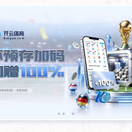
网站首页
关于九游娱乐官网
今日CBA赛程安排