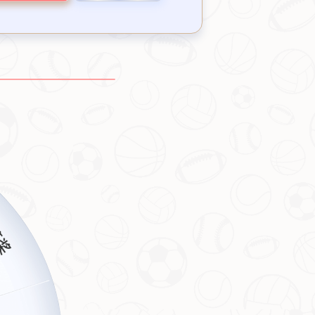
排在工作日的傍晚或晚上，如果你能提前
如季后赛或德比战，门票往往一票难求，