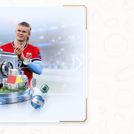
产品中心
新闻中心
联系九游娱乐官网