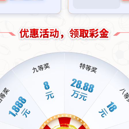
仅仅是为了观看比赛，更是为了合理安排自己的日程。比如，有些比赛安
划，甚至邀请朋友一起观赛，增加互动乐趣。此外，对于一些热门场次，