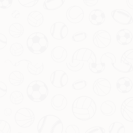
重要一步。如果这名雷霆旧将能够快速融入，或许
能为斯蒂芬·库里和德拉蒙德·格林提供更多的支持，
重现王朝时期的辉煌。