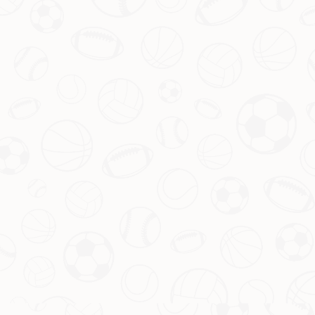
案例分析：历史转会的启示
回顾NBA历史，不难发现类似的转会操作往往对球
队命运产生深远影响。以2016年凯文·杜兰特加盟勇
士为例，他的到来直接改变了西部的竞争格局，帮
助勇士连续两年夺冠。而反观一些失败案例，如某
队高薪签下的球星因水土不服导致战绩下滑，也提
醒我们，转会市场的成功与否离不开体系匹配和化
学反应。无论是
湖人的精准引援
还是
勇士的大胆尝
试
，最终效果如何，还需时间检验。
西部竞争：狂野升级
随着湖人和勇士的双双发力，西部的竞争环境变得
更加白热化。其他劲旅如太阳、掘金等也不会坐以
待毙，新赛季的对决势必更加激烈。对于球迷而