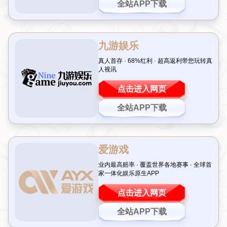
发布时间：2026-08-08T00:39:59+08:00
引言：惊心动魄的胜利与新星的闪耀时刻
在足球的世界里，每一场比赛都可能诞生奇迹。近
日，多特蒙德在一场激动人心的比赛中以4-3险胜南
非联赛霸主，比赛不仅展现了双方球员的拼搏精
神，更见证了一位年轻新星的崛起——小贝林厄姆
的
处子球
成为了全场焦点。这场比赛不仅是一次实
力的较量，更是一段关于成长与突破的动人故事。
让我们一起走进这场精彩的对决，感受足球带来的
无限魅力！
多特蒙德逆境中的顽强反击
比赛开始后，南非霸主展现出了强大的攻势，凭借