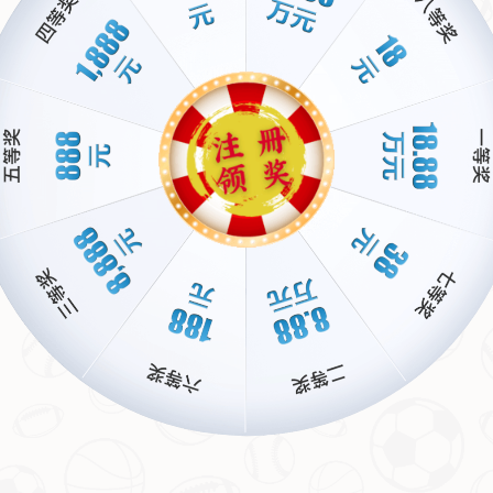
腾。
小贝林厄姆的表现让人联想起他的哥哥裘德·贝
林厄姆当年在多特成名的场景，两兄弟的天赋似乎
在延续家族的足球传奇。
这一刻，小贝林厄姆的名
字注定被铭记，他也用实际行动证明了自己的潜
力。
关键时刻 多特绝杀锁定胜局
比赛进入尾声，双方依然拼尽全力。南非霸主试图
通过高位压迫扳平比分，但多特蒙德的防线稳如磐
石。伤停补时阶段，多特抓住一次快速反击机会，
由前锋完成致命一击，将比分定格在4-3。
这场胜利
来之不易，既是团队协作的成果，也离不开每一位
球员的全力以赴。
4-3的比分，不仅体现了比赛的激
烈程度，也让球迷们感受到足球的无限可能。