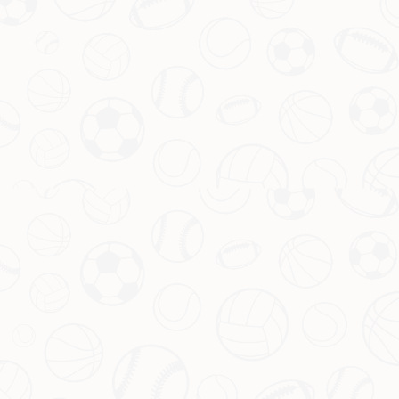
未来展望：津门虎如何突围中超
随着足协杯的告一段落，天津津门虎将迎来一段相
对集中的备战时间，这对提升队伍状态无疑是个好
消息。从技战术层面来看，球队需要在进攻端进一