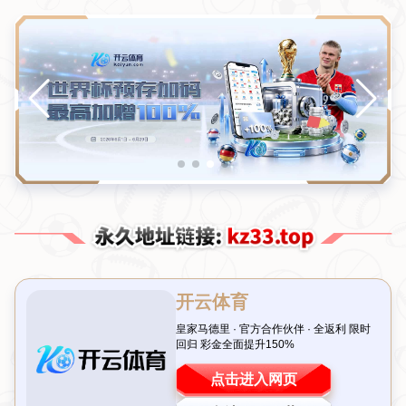
足协杯失利，津门虎全力冲刺中超