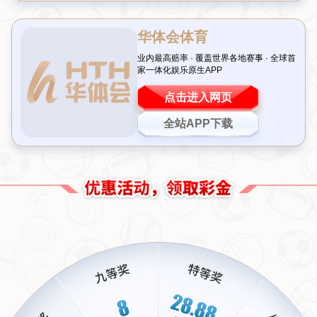
论的风口浪尖？本文将从多个角度分析哈弗茨的表
现，探讨球迷批评背后的原因。