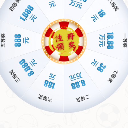
欧冠赛场：高期待下的低表现
作为一名效力于顶级俱乐部的球员，哈弗茨在
欧冠
舞台上的表现备受关注。然而，许多球迷指出，他
在关键比赛中常常显得“隐形”。尤其是在一些高压对
决中，哈弗茨的进攻贡献和场上的存在感都显得不
足。以2022-2023赛季为例，尽管他所在的球队整体
成绩尚可，但他在面对强敌时的进球数和助攻数据
却远低于预期。
这种反差让部分支持者感到失望
，
认为他未能承担起核心球员的责任。
有网友在社交媒体上评论：“花费巨资引进的球星，
却无法在
欧冠
这样的舞台证明自己，实在是让人难
以接受。”这样的声音并非个例，反映出部分球迷对
哈弗茨能力的不满情绪。