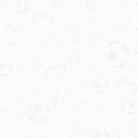
断。他在国家队的定位似乎也不够清晰。”这样的评
价虽然有些尖锐，却也点出了问题的核心——
角色
模糊与状态起伏
。
案例分析：对比其他年轻球星
为了更直观地理解哈弗茨面临的质疑，我们可以将
其与其他同龄球星进行对比。以挪威前锋哈兰德
（Erling Haaland）为例，两人在年龄上相差无几，
但后者无论是在俱乐部还是国际赛事中，都展现出
了惊人的统治力。而反观哈弗茨，尽管技术细腻且
多才多艺，但在效率和稳定性上明显逊色。这种对
比进一步加剧了外界对他的不满，认为他未能在同
样的起点上兑现潜力。