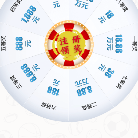
数据对比：能否比肩MSN
要判断“拉莱亚”是否能达到MSN的高度，数据是一
个重要的参考。MSN组合在2015-2016赛季的总进球
数高达131球，
几乎无人能敌
。而本赛季，拉菲尼
亚、莱万和亚马尔的数据虽然还未达到这一巅峰，
但他们的上升势头不容小觑。以目前每场比赛的平
均表现来看，三人合力贡献的进球和助攻已稳居联
赛前列。
更重要的是，亚马尔的成长速度超乎想象。作为一
名年轻球员，他已经在关键比赛中展现出大将之
风。如果能在未来几年持续进步，与经验丰富的莱
万和状态火热的拉菲形成稳定配合，这支三叉戟完
全有希望挑战历史最佳。
案例分析：团队配合是成功关键