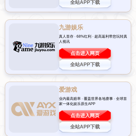
发布时间：2026-08-07T00:39:59+08:00
引言：巴萨新三叉戟的崛起引爆热议
在最近的一场西甲比赛中，巴塞罗那以4-0大胜对
手，而进球全部由前锋线上的“拉菲尼亚、莱万多夫
斯基和亚马尔”包揽。这让人不禁联想起当年巴萨的
传奇组合——MSN（梅西、苏亚雷斯、内马尔）。
这场比赛不仅展现了巴萨进攻端的恐怖火力，也让
球迷们开始讨论：这支全新的“拉莱亚”三叉戟，是否
能媲美甚至超越曾经的辉煌？本文将围绕这一主
题，深入分析他们的表现与潜力。
新三叉戟的惊艳表现
在本场比赛中，拉菲尼亚（Raphinha）展现了极强