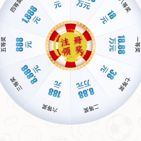
诠释。
热刺：绝境中的英雄时刻
如果说阿Jax的逆转是青春的力量，那么热刺在同一
赛季的表现则是英雄主义的代表。同样是在2018-
2019赛季的另一场半决赛中，热刺在首回合主场对
阵阿Jax时以0-1落败。回到客场，他们面临着更大的
挑战。然而，在次回合的比赛中，小卢卡斯挺身而
出，上演了
职业生涯最辉煌的一幕
——他在下半场
连入三球，包括补时阶段的绝杀，帮助球队以3-2获
胜，总比分3-3凭借客场进球规则晋级。这不仅是欧
冠历史上罕见的逆转，也是热刺队史上的高光时
刻。