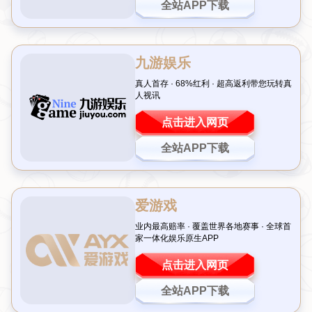
发布时间：2026-08-08T00:39:59+08:00
引言：逆风翻盘的欧冠奇迹，你知道吗？
在欧洲冠军联赛（欧冠）的历史长河中，半决赛阶
段的较量往往是决定最终冠军归属的关键节点。尤
其是在首回合主场失利的情况下，翻盘晋级的可能
性微乎其微。然而，历史总是充满惊喜，有两支球
队在这样的绝境中完成了逆袭，成功闯入决赛——
他们就是阿贾克斯和热刺。今天，我们就来聊聊这
两次令人热血沸腾的欧冠逆转奇迹，探索背后的故
事和启示。
阿贾克斯：青春风暴的惊天逆转