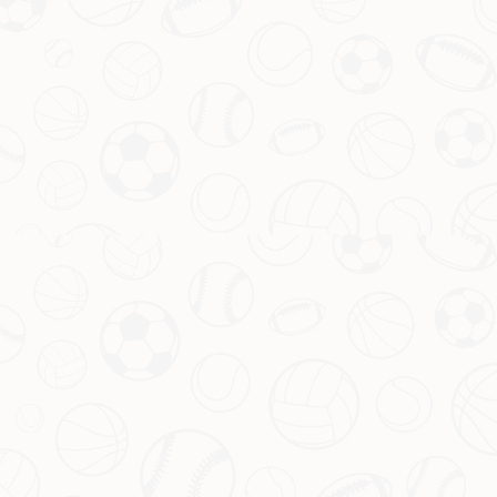
从数据看两队的共性：信念与战术并重
细数这两支球队的成功经验，不难发现一些共同
点。首先，两队都在首回合失利后展现出了强大的
心理素质，没有被压力击垮。其次，教练团队在次
回合的战术布置上更加大胆，例如加强进攻端的投
入，利用对手防线的空隙制造威胁。
信念与战术的
双重作用，让不可能变成了可能。
此外，这两场比赛也反映出欧冠赛制中“客场进球规
则”的重要性。尽管这一规则现已被取消，但在当
时，它为落后一方提供了翻盘的机会，也让比赛悬
念倍增。
无论是阿Jax还是热刺，他们都抓住了这一
规则带来的生机，用实际行动书写了历史。
为什么这种逆转如此罕见？