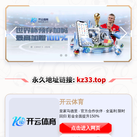
欧冠奇迹！阿贾克斯与热刺首回合主场失利仍逆
转晋级决赛