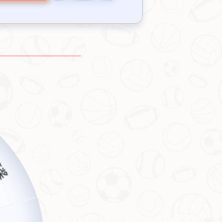
未能晋级，尤其是意大利在与哥斯达黎加
一平的不败战绩锁定小组第一。特别是对
014世界杯
D组
最吸引人的地方。