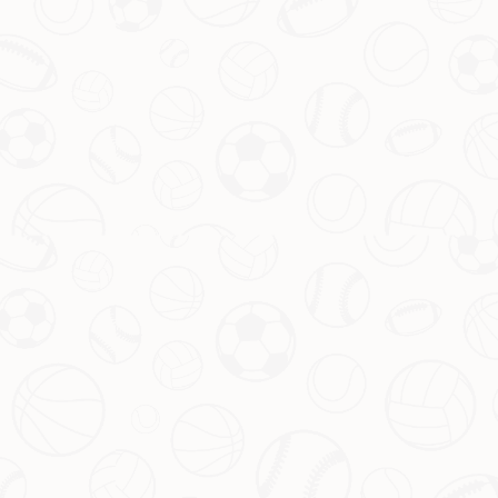
利用快速反击撕开对手防线。在对阵意大
关重要，他的速度和技术让对手后卫疲于
也能掀翻豪门。
人贡献2球。而哥斯达黎加则展现了超强
显不足，尤其是在面对密集防守时缺乏有
英雄主义的闪光，也有团队协作的感动。无
的粉丝，不妨重新翻看这些经典赛事，重