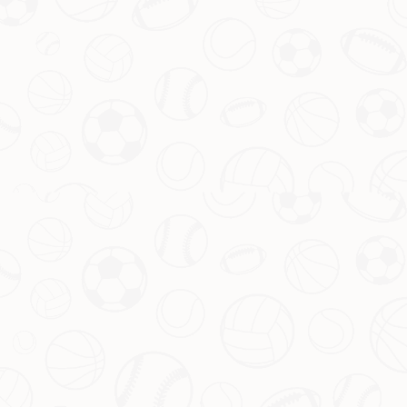
案例分析：哥斯达黎加的黑马之路
以哥斯达黎加为例，他们在D组中的成功
利的比赛中，纳瓦斯多次化解对方的必进
应付。这一系列因素共同造就了
哥斯达
数据背后的故事：攻防对比解析
从数据上看，D组的比赛呈现出明显的攻
的防守能力，三场比赛仅失1球，纳瓦斯
效的破局手段。这些数据的背后，反映
总结性思考：为何D组如此难忘
回看2014世界杯
D组
的比赛，我们不难发
论是苏亚雷斯的致命一击，还是纳瓦斯的