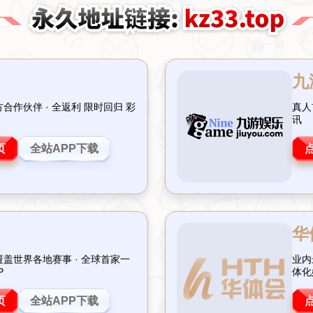
发布时间：2026-08-07T00:39:59+08:00
经典一届，而其中的
D组
更是被誉为“死亡之组”，汇聚了多支世界强队，
D组的对决
至今仍让人津津乐道。今天，我们就一起回顾这场足球盛宴中
黎加、英格兰和意大利四支球队组成。这样的分组让球迷们直呼“刺激”，
力神杯；意大利则是欧洲传统豪门，四次问鼎世界杯；英格兰拥有深厚的
这样的阵容注定了
小组赛的高强度对抗
。
焦点。首先来看乌拉圭与英格兰的对决，这场比赛中，苏亚雷斯的出色表