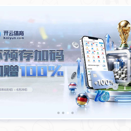
网站首页
关于九游娱乐官网
2014世界杯：D组激战风云