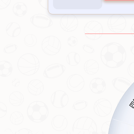
还展现了
顶级前锋的风采
，帮助乌拉圭以
的比赛中以0:1告负，彻底葬送了出线希
说到哥斯达黎加，他们的表现堪称奇迹。
阵意大利的那场胜利，
纳瓦斯的神勇扑救