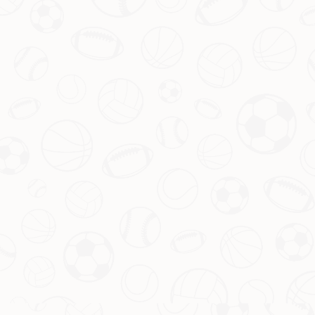
守和替补控卫位置上。如果能够引入一位经验丰富
的老将稳定军心，同时优化阵容搭配，未尝不能改
变颓势。
此外，历史上的案例也能给球迷一些信心。2018-19
赛季的湖人队同样开局不佳，但通过中期交易和内
部调整，最终实现了反弹。虽然如今的76人面临的
挑战更大，但只要找准方向，一切皆有可能。
四、心态调整：从绝望中寻找斗志
最后，不得不提的是心态的重要性。目前的2胜12负
已经让部分球员和球迷陷入了绝望，但越是这个时
候，越需要保持信念。正如NBA名言所说：“比赛还
没结束，一切皆有可能。”管理层需要给队员传递信
心，教练组则需制定更务实的短期目标，比如先争