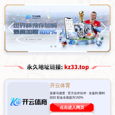
2胜12负跌至谷底！季后赛希望仅0.8%的76人能
否逆袭？