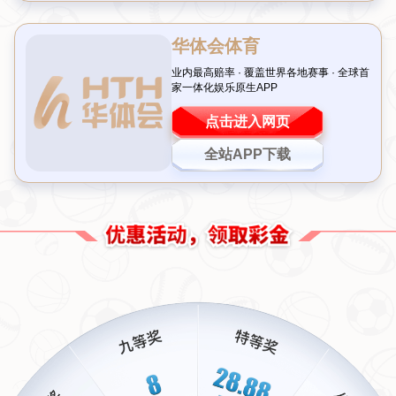
赵心童在斯诺克世锦赛中的表现堪称完美，他以精
准的击球、冷静的心态和出色的战术，击败了众多
世界顶级选手，最终站上了冠军领奖台。这不仅是
他个人的突破，也是中国斯诺克历史上的重要里程
碑。
赵心童的成功
向全世界证明了中国选手在高水
平竞技中的能力，也为年轻一代树立了榜样。
值得一提的是，赵心童并非一夜成名。他的成长之
路充满了汗水与坚持。从默默无闻到世界冠军，他
的每一步都离不开对技术的打磨和心理素质的提
升。这也让我们看到，“中国力量”不仅仅是身体素质
的体现，更是精神意志的象征。
二、潘晓婷的祝福：前辈对后辈的支持与期许