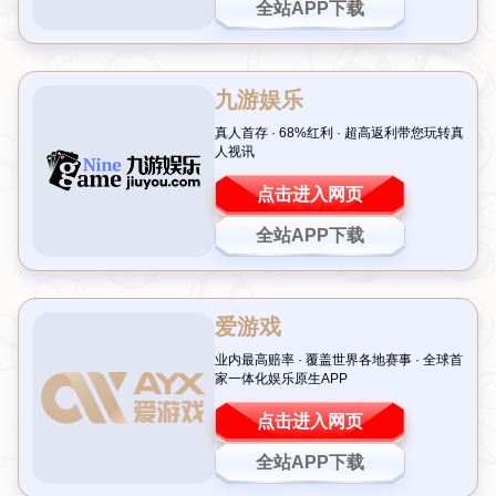
发布时间：2026-08-06T00:39:59+08:00
曼联希望降薪续约瓦拉内 球员持开放态度
引言：曼联与瓦拉内的续约谈
判引关注
在足球世界中，球员合同续约往往是球迷和媒体关
注的焦点。近日，关于曼联与法国中卫瓦拉内的续
约传闻不断升温。据悉，
曼联希望降薪续约瓦拉
内
，而球员本人对此似乎并未完全排斥，展现出一
定的开放态度。这一消息不仅牵动着红魔球迷的
心，也引发了外界对曼联未来阵容构建的诸多猜
测。究竟双方能否达成一致？让我们一探究竟。