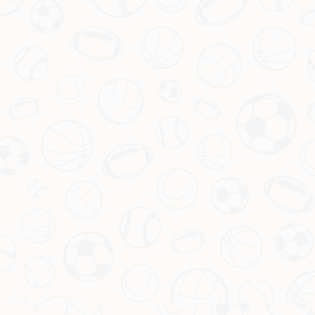
案例对比：类似情况下的其他
球星
回顾近年来的足坛案例，类似
降薪續約
的情况并不
鲜见。以皇家马德里时期的塞尔吉奥·拉莫斯为例，
尽管他是球队队长，但在合同到期前，皇马提出降
薪条件以应对疫情带来的经济压力。最终，拉莫斯
选择离开，转投巴黎圣日耳曼。这表明，球员是否
接受降薪往往取决于多方面因素，包括对俱乐部的
忠诚度、个人状态以及其他潜在报价。相比之下，
瓦拉内在当前情况下展现出的開放態度，或许意味
着他对留在老特拉福德仍有强烈意愿
。
球迷与未来的期待