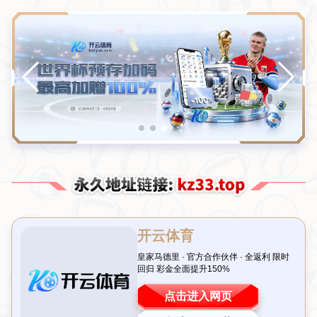
曼联提议降薪续约瓦拉内，球员态度积极开放