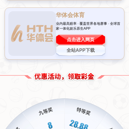
曼联为何选择降薪续约
作为英超豪门，曼联近年来在转会市场上的投入巨
大，但球队成绩却未达预期，财务压力逐渐显现。
降薪續約
成为俱乐部在控制成本的同时留住核心球
员的重要策略之一。拉斐尔·瓦拉内作为一名世界级
中卫，自2021年加盟曼联以来，展现了不俗的防守
能力和领导力。然而，由于伤病等因素，他的出场
稳定性受到质疑，俱乐部因此提出降低薪资的方
案，以平衡风险和收益。
此外，曼聯目前的阵容调整也需要更多资金支持。
管理层希望通过
降薪續約瓦拉內
释放薪资空间，为
引进新援或培养年轻球员铺路。这种操作在现代足
球中并不少见，例如巴塞罗那在近年就多次通过类