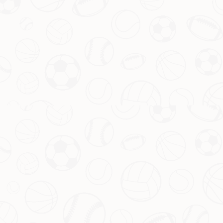
有分析人士指出，
瓦拉内在曼聯的表现虽有起伏，
但他的经验对年轻后卫的成长至关重要
。比如，与
他搭档的利桑德罗·马丁内斯就在多次比赛中受益于
他的指导。如果最终达成协议，这不仅是对球员本
人的肯定，也将为球队防线带来更多的稳定性。