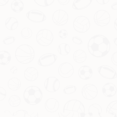
案例分析：从切尔西到老特拉
福德
回顾芒特的职业生涯，他在切尔西时期就以多才多
艺和关键时刻的表现著称。例如，在2021年欧冠决
赛中，正是他的精准传球助攻哈弗茨破门，帮助蓝
军最终夺冠。如今来到老特拉福德，他似乎正在延
续这种“大场面先生”的角色。与毕尔巴鄂竞技一役的
双响
只是他融入新东家的起点，但已经足以让球迷
对他寄予厚望。
通过对比他在两家俱乐部的表现，不难发现，无论
环境如何变化，芒特都能迅速适应并找到自己的位
置。这种能力对于一支处于重建期的曼联来说尤为
重要。他不仅能提升球队的中场创造力，还能在关