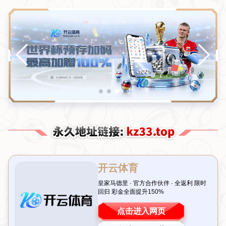
芒特替补建功，双响助曼联击败毕包获队内最佳