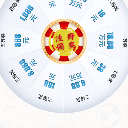
为何当选曼联队内最佳
芒特能够被评为本场比赛的
曼联队内最佳球员
，不
仅仅是因为他的两粒进球，更在于他对比赛节奏的
改变和团队士气的提升。数据统计显示，他在有限
的出场时间内完成了多次关键传球，并且积极参与
防守，为球队的中场提供了重要的稳定性。这样的
表现无疑让他成为全场最耀眼的明星。
此外，他的登场也激活了曼联的前场进攻。无论是
与队友的默契配合，还是在无球状态下的跑动牵
制，都让对手防线疲于应对。可以毫不夸张地说，
芒特的表现是曼联合法获胜的关键因素之一。正如
赛后评论员所言：“
芒特用行动证明，他不仅仅是一