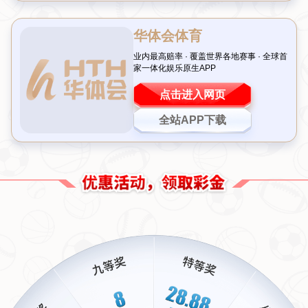
在与毕尔巴鄂竞技的较量中，曼联一度陷入僵局，
进攻端缺乏有效的突破。直到下半场，芒特作为
替
补
披挂上阵，才彻底改变了场上的局势。他在短短
的出场时间内完成了两粒进球，展现了极高的效
率。第一次进球来自一次精准的跑位和冷静的推
射，而第二次则是一记精彩的远射，让对手门将毫
无招架之力。这两粒进球不仅帮助曼联扳平比分，
更让球迷看到了这位英格兰中场的潜力和价值。
值得一提的是，芒特在本场比赛中的表现并非偶
然。作为一名技术全面、视野开阔的中场球员，他
总是能在关键时刻站出来。他的这次
双响
不仅是个
人能力的体现，也证明了主教练滕哈格对他的信任
和战术布置的成功。