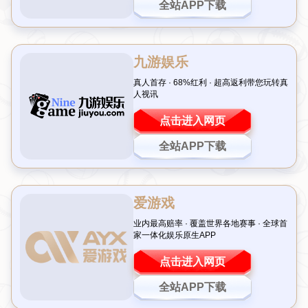
发布时间：2026-08-07T00:39:59+08:00
随着本赛季的结束，俄克拉荷马城雷霆队核心球员
谢伊·吉尔杰斯-亚历山大（简称“亚历山大”）以常规
赛加季后赛总得分3172分震撼了整个篮球界。这一
表现不仅是他个人职业生涯的新高，更令全世界球
迷想起1993年迈克尔·乔丹完成同样壮举时的光辉岁
月。今天，我们来深入探讨这一惊人的数据背后，
是如何定义NBA新时代超级巨星价值以及对雷霆队
未来的深远影响。
年轻领袖用数据证明实力
谢伊·吉尔杰斯-亚历山大的崛起并非偶然。在2022年
至2023赛季，他场均贡献31.4分，这一效率让他成为