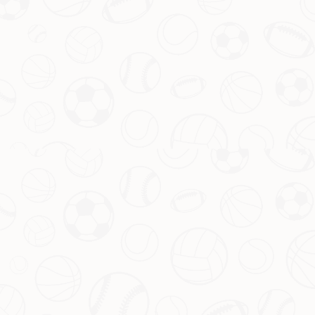
也让每一次攻防都充满了火药味。
以最近一场德比战为例， lake人虽然有勒布朗·詹姆
斯坐镇，但在第三节一度被快艇打出15-2的小高潮。
赛后，詹姆斯坦言：“这里的氛围确实不一样，我们
需要更快适应这种高压环境。”显然， fast boat新主
场的存在，正在重新定义这场城市对决的规则。
洛杉矶德比的文化意义与新变
化
说起
洛杉矶德比
，它从来不只是两支球队之间的较
量，而是代表了两种不同的篮球哲学。Lake人象征
着传统与辉煌，而Fast Boat则是新兴力量的代表。过