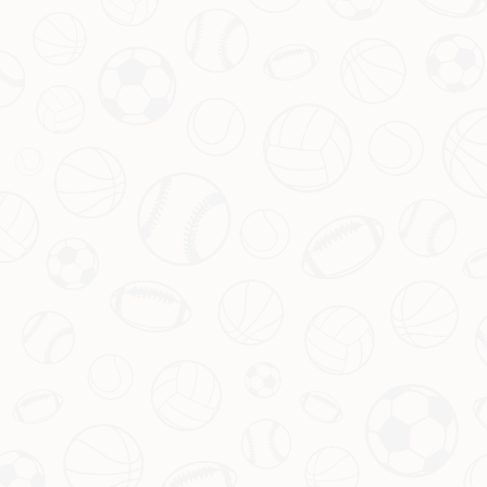
新主场的启用，也让Fast Boat的团队文化得以更鲜明
地展现。从球馆内部装饰到现场活动，无不体现出
一种“挑战者”的姿态。而对于Lake人来说，如何在
这片陌生的土地上证明自己，显然是一个全新的课
题。专家分析认为，这种变化不仅会影响球员表
现，也可能进一步激发双方粉丝之间的热情，让每
一场比赛都像季后赛般激烈。
案例分析：新主场首战的数据
对比
为了更直观地说明问题，我们来看看新主场首战的
几组数据。在Intuit Dome举行的第一場Los Angeles
Derby中，fast boat全场比赛抢下52个篮板，相比