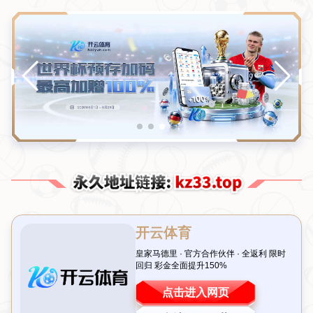
洛杉矶德比焕发新活力，快艇新主场挑战湖人霸
主地位