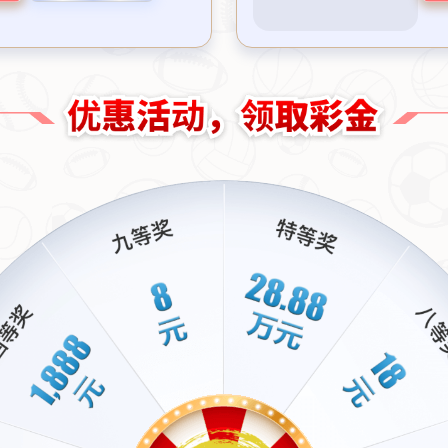
对手通过快速反击连续得分，而湖人却因缺乏有效的轮换调整，导致体能
如果未来不能解决这一问题，恐怕类似失利还会重演。
的精神支柱，老James坐在角落，低头不语，神情写满了失望。据现场记
体现了他对胜利的渴望，也折射出目前队伍内部可能存在的压力和矛盾。
，这种心理负担显然也在加重。
强调“团队第一”，但从这场比赛后的氛围来看，如何重新凝聚士气，或许
要每个人的共同努力。