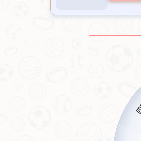
以具体案例来看，本场比赛第三节末段，
面对高压局面时的应变能力仍有待提升。
三、更衣室气氛低迷：老詹失落引发深思
赛后，更衣室的画面让人揪心。作为球队
自沉思了许久。这种罕见的
情绪波动
不仅
现都在激励着年轻球员，但当连胜无望时
值得一提的是，老James在本赛季多次
队的成功不仅仅依赖于球星的发挥，更需