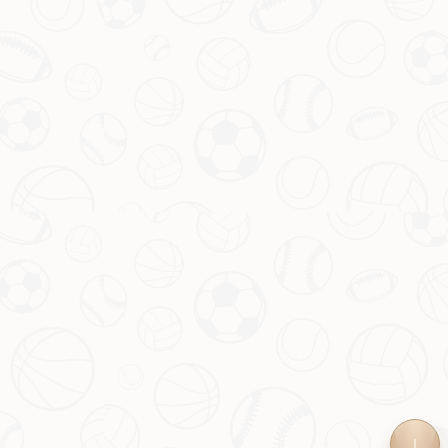
成长的机会。从技术层面看，提升关键时
的情绪虽然令人担忧，但他的职业态度毋