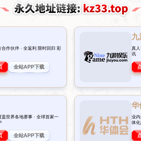
发布时间：2026-08-08T00:39:59+08:00
关注
定赛季走势的关键转折点。昨晚，洛杉矶湖人队在一场备受瞩目的
反弹局
中
内的气氛格外沉重，核心球员勒布朗·詹姆斯（老詹）难掩失落神情，这
团队表现以及更衣室情绪三个方面进行深入解析，带你走进这场令人惋惜
的阴影笼罩全队，急需一场胜利来提振士气。开场阶段，湖人展现出不俗
分钟，球队在防守端出现了明显漏洞，被对手抓住机会反超比分。尤其是
节的命中率仅为
35%
，这样的表现无疑是失利的主要原因之一。
存在较大问题。虽然老詹贡献了全场最高的
30分8篮板7助攻
，但其他球员
衔接也显得不够流畅。教练组在战术调整上似乎有些迟缓，尤其是在对手
担忧球队未来的化学反应是否能真正磨合到位。