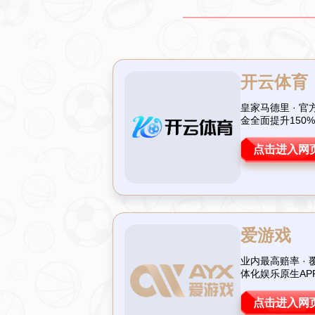
前言：湖人关键战失利 老詹情绪低落引
在NBA赛场上，每一场比赛都可能是决
分差惜败，未能完成逆袭。赛后，更衣室
致了湖人队的失利？本文将从比赛细节、
一、反弹局失利：湖人关键时刻掉链子
本场比赛对湖人来说意义非凡，此前连败
下得分。然而，到了下半场特别是最后几
从指尖溜走。数据统计显示，湖人在第四
二、团队配合欠佳：战术执行成软肋
除了个人表现外，湖人本场的团队配合也
的贡献寥寥无几，而主力球员之间的传球
法。这种
整体性不足
的表现，让球迷不禁