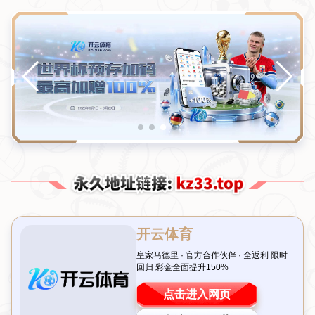
亚洲杯淘汰赛开赛时间及单场决胜规则解析