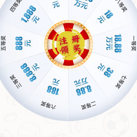
为何会出现报价过低的情况？一方面，可能与中国
市场对俄超的认知度和需求评估有关。尽管中国足
球迷数量庞大，但相比于英超、意甲等联赛，
俄超
的知名度在中国相对有限
。许多观众可能只熟悉几
支顶级球队，如莫斯科中央陆军或泽尼特，而对整
体联赛的关注度不足。这直接影响了中方对转播权
的估值。
另一方面，国内体育平台在预算分配上更倾向于投
资回报率更高的内容。例如，几年前某平台斥巨资
购得英超转播权，虽然成本高昂，但带来的流量和
会员增长显著。相比之下，若以较低价格购买 russ
级别的联赛，可能被认为性价比不高。因此，中方
的报价或许是基于自身市场需求做出的谨慎决策，
而非刻意压价。