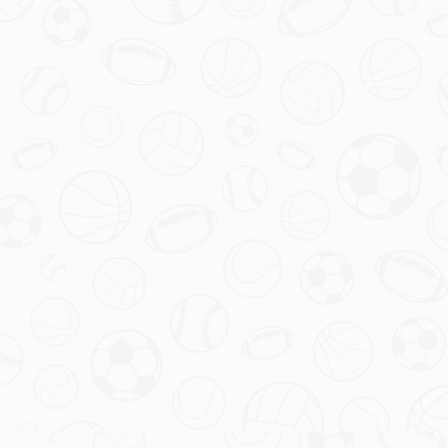
尽管此次 rus super league 的 copyright 交易未能达
成，但这并不意味着双方合作的彻底终结。中国作
为全球最大的 sports viewing market之一，其潜力不
容忽视。而对于 rus league，若能通过合理的 pricing
strategy 和 targeted promotion，进一步打开亚洲市
场，未尝不是一个双赢的选择。
值得一提的是，随着数字媒体的发展，低成本的
streaming platform 或能为这类次级 league 提供新的
传播机会。例如，通过与中国本地平台的联合推
广，或推出定制化的 content package，或许能弥补
传统 broadcast rights 高价销售的短板。