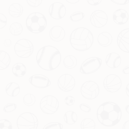
热门推荐：
亚博体育官方网站APP-娱乐平台最新登
录入口地址 Yabo Sports
津媒：国足新一期集训或迎新面孔，伊万盼武磊满状态归队