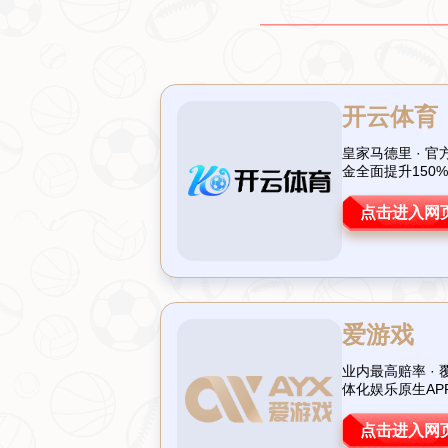
韩国球员金太铉：明天有5万中国球迷？
引言：金太铉的自信宣言点燃赛前热议
在即将到来的中韩足球对决中，韩国队球
系，如果我们进球，他们就会安静下来。
压制全场，还是中国球迷的主场氛围会成
一：金太铉的发言传递何种信号
金太铉作为韩国队的重要球员，他的这番
一句“如果我们进球他们就安静了”，则
气。
值得注意的是，金太铉并非首次发表类似
了胜利。这一次，他的表态是否会再次成