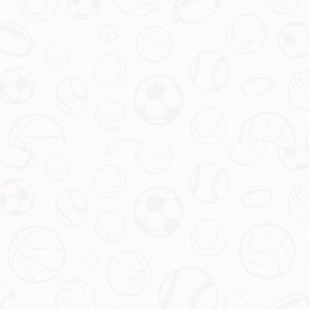
受到来自对手的挑衅。但反过来，这种压
时，往往会适得其反，反而让主场队伍更
阶段稳住阵脚，甚至率先取得领先，那么