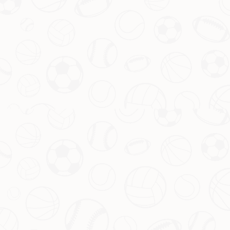
四：心理战与比赛结果的博弈
足球不仅仅是技术和体力的较量，更是心
力也可能转化为动力，激发中国队的斗志
加团结。”
这场比赛的结果，或许不仅仅取决于双方
5万名球迷的热情将彻底点燃赛场，反过