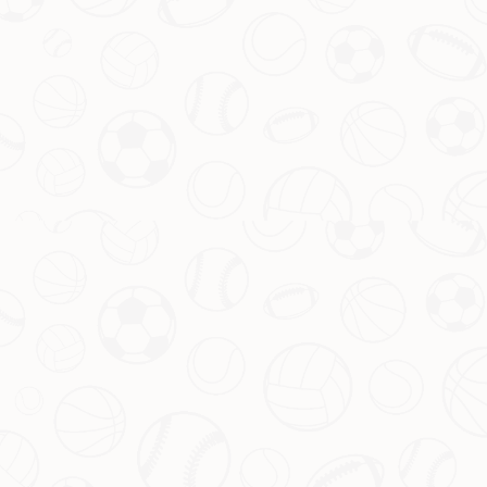
网站推荐：
C7娱乐模拟器试玩APP下载 - C7C7网页
版登录入口