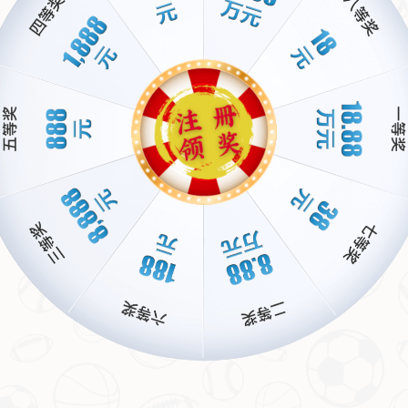
对红魔的管理架构有了更清晰的认识。
为何转会控制权如此重要
对于任何一支顶级俱乐部而言，
转会控制权
直接关
系到球队的长期竞争力。主教练作为一线指挥官，
往往对球员需求有最直观的判断。如果这一权力被
剥夺或分散，可能会导致战术理念与阵容配置的不
匹配。以往的案例不胜枚举，例如某支英超劲旅曾
因高层强行签下不符合主帅风格的球员，最终导致
战绩下滑。而
滕哈赫
在曼联的表现表明，他对球员
的选择有着精准眼光，比如引进卡塞米罗和利桑德
罗·马丁内斯都极大提升了球队实力。因此，保留其
在转会上的话语权显得尤为重要。