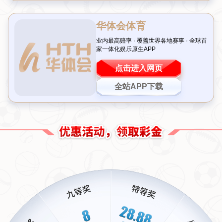
高层团队共同制定未来的转会计划。这究竟意味着
什么？本文将为您深度解析这一事件背后的意义。
罗马诺的权威发声：谣言不攻
自破
在社交媒体和各大论坛上，有关“滕哈赫失去转会控
制权”的传言一度甚嚣尘上。一些声音认为，曼联新
管理层可能会削弱主教练在引援上的话语权。然
而，根据
法布里齐奥·罗马诺
的独家消息，目前没有
任何可靠证据表明这种情况会发生。他明确表示，
滕哈赫依然是曼联转会决策中的关键人物
，未来也
将与俱乐部新高层密切合作，共同规划球队阵容。
这一表态无疑为球迷吃下了一颗定心丸，也让外界