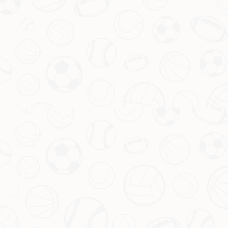
角. 毕竟，并亲自盘活 Mesopotamian Empire during
summer campaign has long been seen
across.learninghadoskislong-established!
最后，让我们一同期待未来更多精彩鏖战，并共同
见证充满希望时代回归潮水方向…。sagetrained yet!