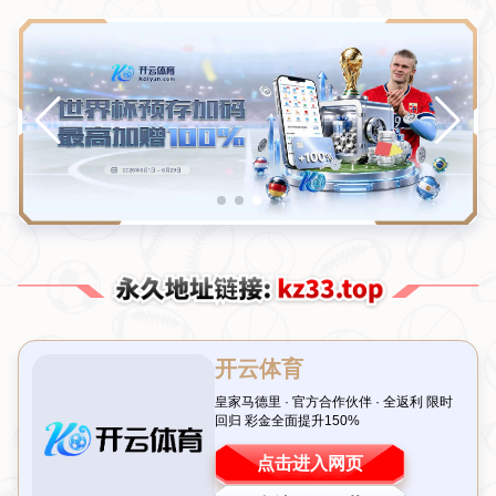
詹宁斯：亚历山大本赛季表现惊艳，堪称雷霆队
史最佳球员