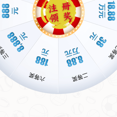
情况的小型团队挑战,
沈梦溪带来的爆破力量
则是一种截然不同却同样令
之对象时，不得不加强自己的策略布局，并尝试使用预判技巧。当眼前对
缠绵拉锯过程。这样巧妙招法使人深感佩服!
往取决双发彼此竞争火力与智慧博弈水平以及当时所处环境变化阶段等多
明，通过观察似乎每步战术选择背后都暗藏主观意图—磨练积极心态提升
含意思也可帮助今后更好呈现或重塑网络世界颜色!
录入口地址-华体会体育官方赞助的皇马
黑逆袭之旅