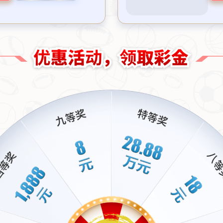
广泛且复杂的能力著称。在这次战局中,
他充分发挥自身技能
,通过不断走
强大的生存能力，他依旧逃不过宿命中的强大挑战。这让我们不得不反思