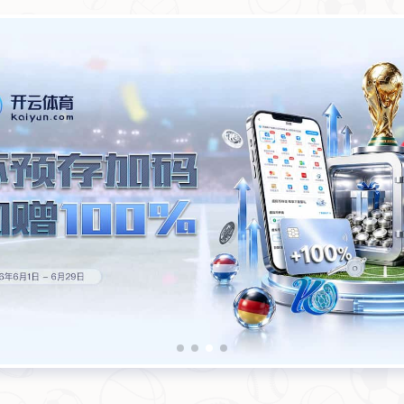
网站首页
关于九游娱乐官网
力闪避技能，仍被沈梦溪击杀，