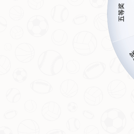
相对于机动性强悍、灵活自如地应变不同
害输出，而他面对快若闪电行动迅捷无比
间存活者数量翻减，以平衡形式结束短暂
很多情况下，MOBA类游戏中的胜负往
样：没人能轻易占据较大上风，但实质证
件之一…
至此，希望探讨这些隐藏“除暴显本”隐
精选资源：
华体会体育（HTH）官网登
智利天主教大学在QS排名中的表现
【人物】从边缘到核心：帕夫洛维奇的红