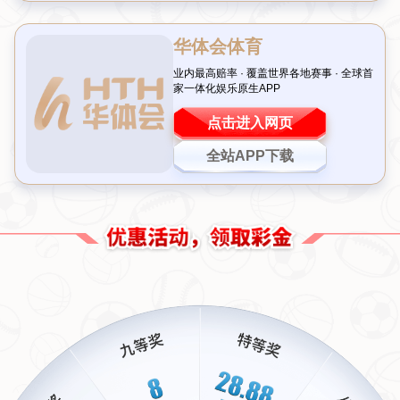
轻松应对挑战 中国女篮展现整体实力
在刚结束的一系列热身赛中，中国女篮以稳定发挥
展示了全队深厚底蕴与个人出色技艺。在比赛过程
中，无论面对强敌还是较弱球队，全队始终保持专
注，展现了较高竞技状态。从内线防守到外线投
射，从组织控球到快速反击，各环节均配合流畅。
尤其是一些优秀选手凭借自身优势，在攻防两端贡
献亮眼表现。例如主力中锋多次利用身体优势抢占
内线得分机会，同时干扰对方投篮，为球队争取重