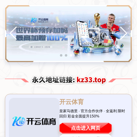
亚洲杯阵容初显：中国女篮热身赛后12人名单呼
之欲出