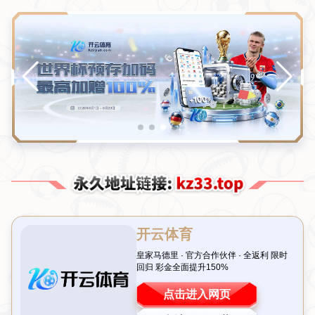
梅阿查雨夜：新欧冠史诗之战，半决赛巅峰对
决！