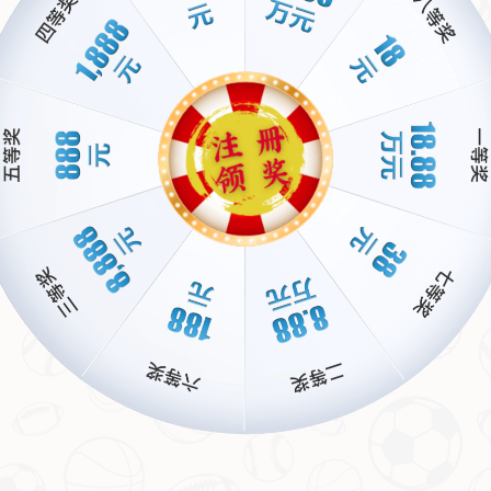
无与伦比的团队配合，尤其是在中场的控制力上，
几乎让对手喘不过气。而对手则凭借顽强的防守和
精准的反击，一次次威胁着主队的防线。正如赛后
评论所言：“这是一场真正意义上的
欧冠经典
，无论
输赢，都值得铭记。”
案例回放：关键时刻的决定性进球
比赛的高潮出现在下半场第78分钟，当时场上比分
仍是1:1，双方僵持不下。国际米兰获得了一次角球
机会，前锋顶着对方的严密防守，在禁区内完成了
一记惊艳的头球破门。那一刻，全场沸腾了！
雨水
与汗水交织
在球员脸上，而这个进球也彻底改变了
比赛的走向。这一幕不仅体现了球员个人的技术能
力，也彰显了团队协作的重要性，成为这场“梅阿查
雨夜”最令人难忘的瞬间。