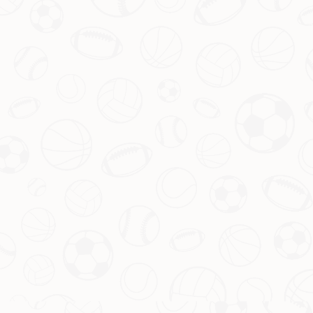
半决赛
不仅仅是一场比赛，更是一种情感的宣泄。
梅阿查看台上挥舞的旗帜、响彻云霄的歌声，以及
赛后社交媒体上铺天盖地的讨论，无不体现出足球
文化的深厚底蕴。一位老球迷在采访中感慨：“我在
梅阿查看了几十年的比赛，但这场雨夜的对决，是
我见过最激动人心的。我为我的球队骄傲！”正是这
种情感连接，让这场比赛超越了竞技本身，成为一
代人的共同回忆。
数据背后的故事：一场值得反复品味的对决
从数据上看，这场欧冠半决赛同样令人叹为观止。
双方射门次数高达30次以上，其中有效射正占比超
过40%，充分说明了比赛的激烈程度。此外，双方的
跑动距离均超过了110公里，这样的体能消耗在如此