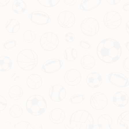
作为后防线的重要一员，他在面对 Paris 前锋时的表
现尤为关键。
这场比赛注定充满悬念，两队的阵容调整和战术布
置都将成为决定胜负的关键因素。无论是
Ascendancy 的稳健，还是 Grandeur 的锐利，都将在
球场上得到淋漓尽致的展现。