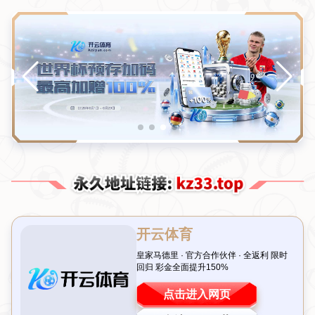
记者评韩国男足亚运摘金：从小金牌加身，堪称
全新黄金一代