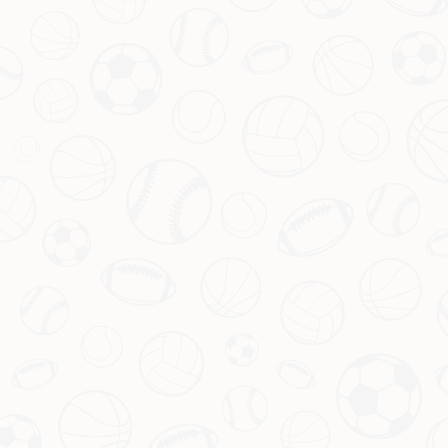
的前锋，他在本届亚运会中贡献了多粒关键进球，
并多次完成助攻。他的技术风格被认为是兼具亚洲
速度与欧洲视野的最佳体现。从他在西甲联赛中的
历练，到如今成为国家队核心，他的成长轨迹无疑
是整个韩国男足崛起的缩影。
值得注意的是，李康仁并非单兵作战，他的成功离
不开队友的支持和整体战术的配合。这种“以点带面”
的发展模式，正是韩国 male 足能够在国际舞台上持
续发光的原因之一。
通过以上分析，不难看出，韩国男子 football 在本届
亚运会上的夺冠绝非偶然。从小积累的天赋、团队
的无缝协作，到背后完善的培养体系，每一个环节
都为他们的成功铺平了道路。这批被誉为“
新的黄金
一代
”的年轻球员，已经用实力证明了自己的价值，