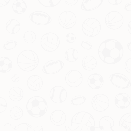
断加大对青少年足球的投入，从基础设施到教练培
训，构建了一套完整的培养机制。本届亚运会的主
教练黄善洪更是被誉为“战术大师”，他对球员特点的
精准把握以及临场调整能力，为球队夺冠提供了重
要保障。
此外，韩国足球注重心理素质的培养也是一个亮
点。在面对高压比赛时，队员们往往能保持冷静，
这种心态得益于长期以来系统的心理辅导。正如一
位记者所言：“这不仅是一支有技术的球队，更是一
支有灵魂的球队。”
四、李康仁案例：新星崛起的缩影
要更直观地理解“新的黄金一代”，我们可以聚焦于李
康仁这位年轻球星。作为目前效力于巴黎圣日耳曼