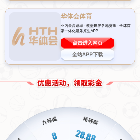
一、从小崭露头角：天赋与努力的结合
提到这支韩国男足，许多人都会想到他们在青少年
时期的辉煌战绩。从U16到U20的各级别比赛中，这
些球员几乎从未缺席过冠军领奖台。无论是面对亚
洲强敌日本，还是在国际赛事中对阵欧洲劲旅，他
们总是展现出超乎年龄的成熟和技术能力。
以队内核心球员李康仁为例，他在少年时期就已在
西班牙联赛中崭露头角，被认为是韩国足球未来的
希望之星。这样的例子并非个例，队内多名球员都
在国内外顶级青训体系中接受过系统训练。正是这
种从小打下的坚实基础，让他们在亚运会上展现出
了惊人的默契和统治力。可以说，“披金斩银”不仅是
实力的象征，更是他们成长道路上的真实写照。