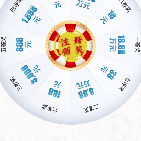
键期过早宣布教练去留，往往导致军心不稳。比如
某支意乙球队曾在冲刺阶段更换主帅，最终功亏一
篑。而加利亚尼显然深谙此道，选择将所有精力集
中在比赛本身，为 montza 的升级之路保驾护航。
二、内斯塔的角色：战术核心
还是过渡选择
提到 montza，就不得不提及现任主帅内斯塔。作为
昔日AC米兰的传奇后卫，内斯塔转型为教练后展现
了不俗的战术素养。在他的带领下，montza 的防守
体系更加稳固，进攻端也逐渐找到节奏。然而，外
界对于他是否能长期执教仍存疑问。有人认为他是
带领球队冲上意甲的关键人物，也有人觉得他可能