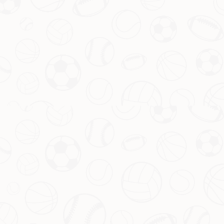
只是过渡性选择。
对此，加利亚尼的态度显得意味深长。他既肯定了
innersta（内斯塔）的贡献，又未明确承诺长期合
作。这种“留有余地”的做法，或许是为了给赛季末的
结果预留空间。如果 montza 成功升入意甲，innersta