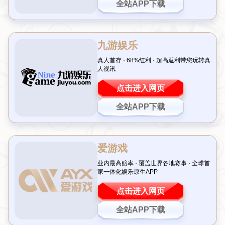
发布时间：2026-08-08T00:39:59+08:00
引言：新春佳节 长春亚泰送上重磅惊喜
随着农历新年的到来，长春亚泰足球俱乐部为广大
球迷献上了一份特别的“新春贺礼”。近日，俱乐部官
方宣布，包括奥莫伊胡安弗在内的9名球员正式加盟
球队，这一消息无疑点燃了球迷对新赛季的期待。
这次大规模引援不仅展现了长春亚泰的雄心壮志，
也为中超联赛注入了新的活力。接下来，我们将深
入剖析这次引援的意义以及对球队未来的影响。
一 大手笔引援 彰显俱乐部雄心
长春亚泰在本次转会窗口的表现堪称亮眼，一口气