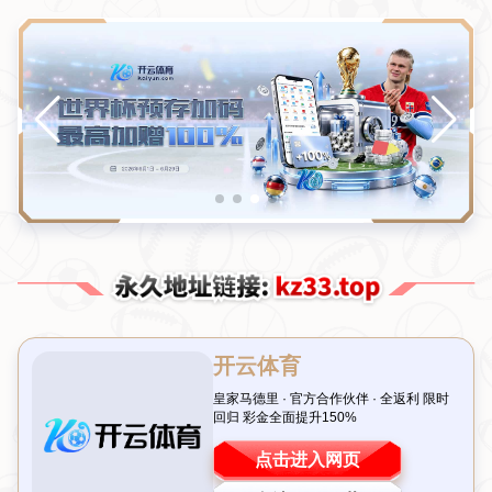
新春献礼！长春亚泰喜迎奥莫伊胡安弗等9名新
援加盟