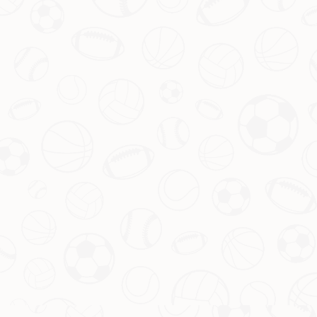
队的整体性和深度才是制胜的关键。长春亚タイ此
次引进9名球员，显然是为了打造一支更具战斗力的
队伍。
此外，这波操作也在一定程度上提升了俱乐部的品
牌影响力。新年伊始就官宣重磅引援，不仅吸引了
媒体和球迷的目光，也为赞助商带来了更多的曝光
机会。从这个角度看，长春亚泰国此举可谓一举多
得，既增强了竞技实力，又在商业层面实现了突
破。
四 案例启示 从引援到成绩的双赢
回顾近年来的中超联赛，不难发现成功的引援往往
能改变一支球队的命运。以某支南方俱乐部为例，