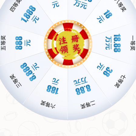
在9名新加盟球员中，
奥莫伊胡安弗
无疑是最受关注
的焦点人物。作为一名经验丰富的前锋，他不仅拥
有出色的个人技术，还能在比赛中展现领导力。以
他过去的职业数据为例，在某欧洲联赛的一个赛季
中，他曾贡献了12粒进球和5次助攻，这样的表现令
人期待他在中超赛场的发挥。
除了奥莫伊胡安弗，其他新援同样不容小觑。例
如，后防线上的某位国内球员以稳健著称，曾在多
场比赛中展现出极强的拦截能力；而中场的新面孔
则以传球视野开阔闻名。这些球员的加入，让长春
亚タイ的整体实力有了显著提升。可以说，这次引
援是俱乐部在转会市场上的一次精准“狙击”。