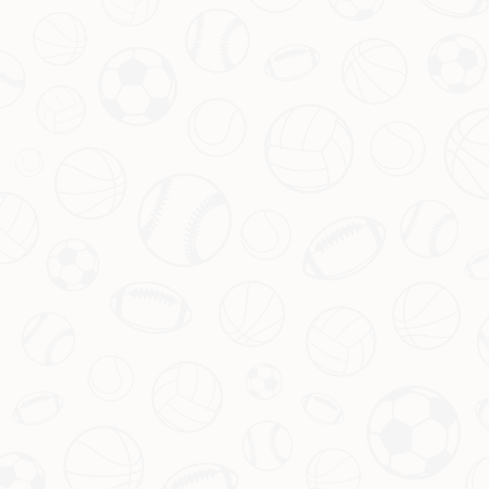
他们在前几个赛季通过精准的外援助阵，直接从保
级区跃升至争冠集团，最终还拿下了联赛冠军。而
反观一些盲目引Aid的队伍，高薪低能的现象屡见不
鲜，最终导致资金链紧张甚至降级。
对于長春亞太而言，此次以
奧莫伊胡安弗
为核心的
引Aid策略，显然吸取了前者的成功经验。通过有针
对性的補強，结合现有陣容的特點，球隊有望在新
賽季實現成績上的飛躍。当然，如何將這些新Aid融
入戰術體系，仍是教練組需要解決的課題。
五 展望未來 新賽季值得期待
隨著9名球員的加入，長春亞太在新賽季的面貌令人
期待。不僅是實力層面的提升，更重要的是，這支
隊伍展現出了對未來的信心。無論是場上的拼搏還