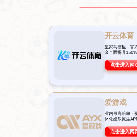
引言：皇马新帅人选引发热议 阿隆索或
在足球世界中，皇家马德里始终是备受瞩
消息，这位西班牙名宿不仅是皇马新帅的
来的战术风格和成绩充满期待。本文将深
为何阿隆索成为皇马新帅的热门选择
哈维·阿隆索作为一名球员，曾在皇家马
场视野和冷静的比赛风格闻名。如今，作
华丽进攻不谋而合。
此外，阿隆索在执教过程中展现出的对年
升。考虑到皇马近年来对年轻化阵容的重