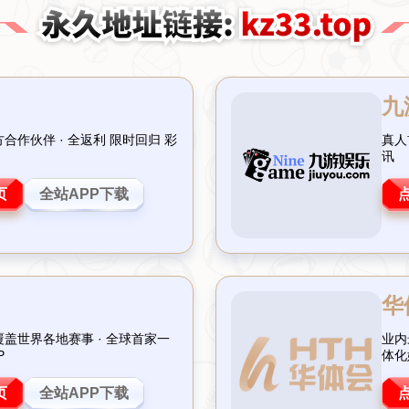
发布时间：2026-08-06T00:39:59+08:00
将成为关键人物
目的焦点。近期，关于皇马主教练位置的变动传闻不断，而前球员哈维·
主要候选人
，而且预计将与俱乐部签订一份为期三年的合同。这一消息无
入探讨阿隆索为何成为热门人选，以及他可能给球队带来的变革。
德里效力多年，赢得了西甲冠军和欧冠冠军等诸多荣誉。他不仅对俱乐部
为教练，他在勒沃库森的表现令人印象深刻，带领球队展现出极具竞争力
轻球员的培养能力也备受赞誉。以勒沃库森的成功为例，他成功激活了队
视，如维尼修斯、罗德里戈等核心球员的成长需求，
阿隆索的到来或许能