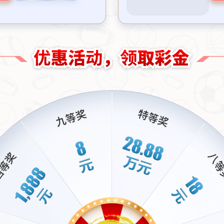
同期限将定为三年。这不仅体现了俱乐部对他的信任，也为他提供了足够
绩突破。然而，对于一位尚未在顶级豪门证明自己的教练来说，执掌皇马
近乎苛刻。历史上，许多名帅都曾在压力下黯然离场。因此，
如何快速适
现来看，他似乎已经做好了准备。