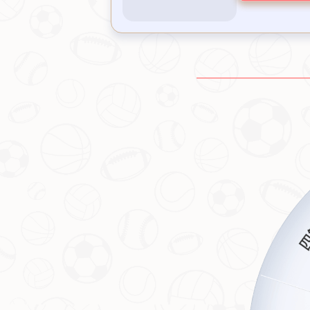
签约三年：稳定与挑战并存
据记者透露，阿隆索若正式接手皇马，合
调整战术体系、磨合阵容，并逐步实现成
在伯纳乌球场，球迷和媒体对成绩的要求
面临的首要任务
。但从他在勒沃库森的表