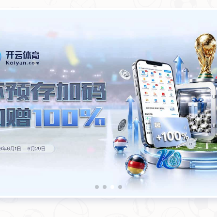
网站首页
关于九游娱乐官网
闪耀全国田径大奖赛首站，400米及