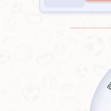
比赛亮点：400米
值得一提的是，
400米
和
400米栏
两项赛事
在短时间内连续参加两项高强度比赛并夺
以本次大奖赛为例，在
400米
决赛中，莫
栏
比赛中，她面对复杂的技术要求丝毫不
案例分析：从地方
回顾莫家蝶的成长历程，不难发现她的每
持。以去年某省级赛事为例，当时的莫家
国赛的双金，正是她厚积薄发的体现。
此外，她的心理素质也在不断增强。面对
的提升，让她在众多选手中脱颖而出。