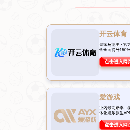
前言：田径新星闪耀赛场
在刚刚结束的全国田径大奖赛第一站比赛
在
400米栏
赛事中再下一城，成功包揽双
比赛，探寻莫家蝶背后的故事和她成功的
莫家蝶：双金背后
在本次全国田径大奖赛第一站中，莫家蝶
技术和耐力，最终实现双冠王的目标。这
据现场教练透露，莫家蝶的成功并非偶然
功夫。这也让我们看到，年轻一代运动员