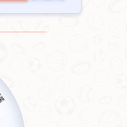
需要在速度的基础上兼顾跨栏技巧。能够
终以微弱优势率先冲线。而在稍后的
400米
的进步离不开科学的训练体系和团队的支
己在
400米栏
中的节奏掌控能力。这次全
年轻选手所欠缺的。或许正是这种综合能力