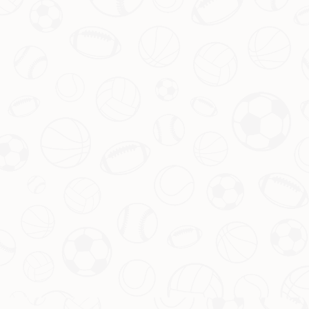
案例分析：类似事件的处理方
式
事实上，类似的情况在NBA历史上并不少见。以
2016年总决赛为例，当时勒布朗·詹姆斯也曾因频繁
的身体对抗未获判罚而引发争议，最终骑士队通过
向联盟提交申诉，促使后续几场比赛中裁判对犯规
动作更加敏感。这表明，向联盟投诉并非毫无意
义，有时确实能推动规则执行的改进。
对于此次
库里遭遇抱摔未判罚
的事件，若能通过视
频回放和详细分析，或许会让联盟意识到问题的严
重性。尤其是对于像库里这样依赖技术和速度的球
员而言，过度身体接触可能直接影响他们的职业生