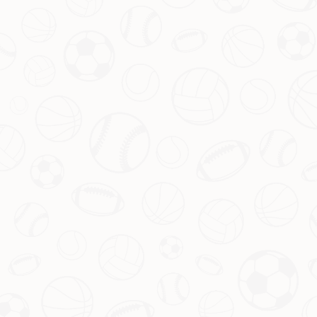
潜力
对于22岁的乌多吉而言，与利物浦这样的豪门交
锋，正是他职业生涯中的重要节点。无论结果如
何，这场比赛都将成为他成长路上的一块基石。正
如他所言，“我们期待与这样的对手较量”，这种积极
的心态无疑令人欣慰。作为一名冉冉升起的新星，
他在面对
巨大挑战
时所展现出的态度和表现，很可
能会影响他在球队乃至国家队未来的地位。
同时，对于广大球迷来说，这场比赛不仅是胜负之
争，更是一次观察年轻球员潜力的机会。乌多吉能
否在与萨ラ赫的对决中交出一份满意答卷？让我们
拭目以待这场激动人心的英超大战！