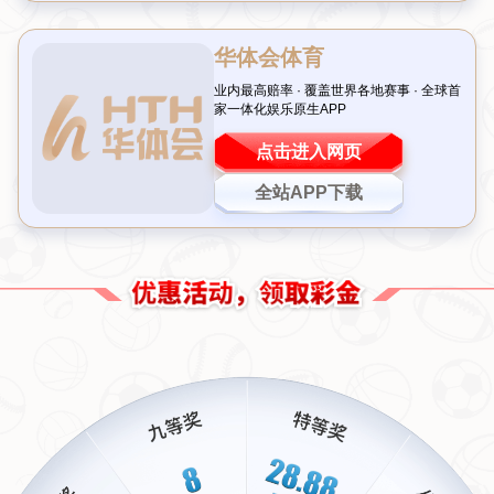
自己的绝佳舞台。接下来，我们将深入探讨乌多吉
的表态以及这场焦点之战的看点。
乌多吉的信心：团队协作迎接
挑战
作为热刺的后防新星，乌多吉展现出了超出年龄的
成熟与自信。他在采访中提到，整个团队都在积极
备战，力求在这场关键战役中发挥出最佳水平。
“我
们期待与利物浦的比赛”
，他这样说道，同时强调了
团队协作的重要性。面对像利物浦这样攻击火力强
劲的对手，单靠个人能力显然不够，热刺需要在防
守端形成整体配合，尤其是在限制对方核心球员
时。