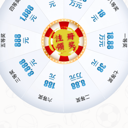
值得一提的是，乌多吉特别提到了萨拉赫，这位埃
及前锋以其速度、技巧和进球能力闻名。乌多吉坦
言：
“对位萨拉赫是巨大的挑战”
。但他也表示，这
种挑战正是成长的机会。作为一名年轻的边后卫，
能够与顶级球员直接对话，不仅是检验自身实力的
试金石，也是提升经验的宝贵时刻。
萨拉赫的威胁：数据背后的恐
怖实力
提到萨拉赫，就不得不谈他在英超的统治力。这名
利物浦前锋近年来一直是联赛中最具威胁的攻击手
之一。以2022-23赛季为例，他在38场比赛中贡献了
19个进球和12次助攻，几乎每场比赛都能制造威