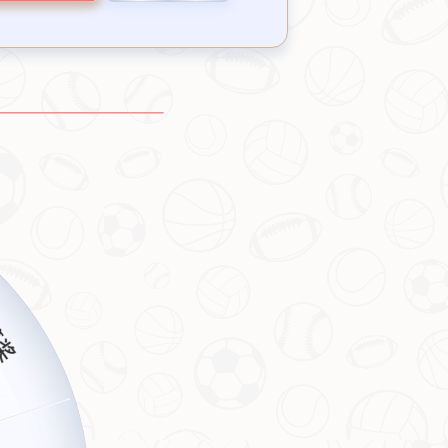
这样的设计既体现了技术的进步，也展现
期每20分钟一期，非高峰期保持30分钟
%。一位长期玩家反馈：“以前经常错过想
用户的黏性，还能间接促进平台收入增
为也可能发生变化。因此，建立一个完善
户建议在节假日增加夜间场次，以满足晚
能提升玩家的体验感，又能为平台创造更