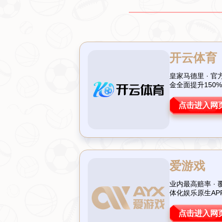
引言：让等待变得更有价值
在快节奏的现代生活中，体彩高频游戏以
时间
来进一步提升用户体验，成为了一个
用户满意度
。本文将从时间优化的必要性
为何需要优化体彩高频开奖时间
体彩高频游戏的核心优势在于“快”，但
票为例，早期的每日开奖时间集中在晚上
的灵活时间段（如中午12点和下午5点增
重要举措。
如何科学优化时间安排
在优化过程中，首先需要基于大数据分析
此，合理分配每日场次，确保覆盖多个高