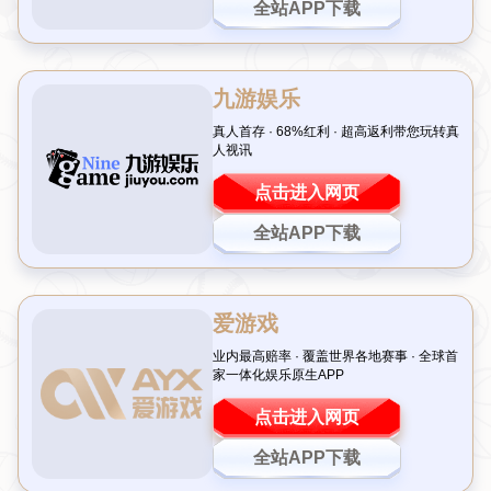
发布时间：2026-08-06T00:39:59+08:00
前言：寒冬中的一抹暖阳
在寒冷的冬季，偏远地区的孩子们往往面临着体育
教育资源匮乏的困境。冰雪覆盖的操场、简陋的设
施，甚至连一双合适的运动鞋都成为奢侈。然而，
一项名为“冬季温暖计划”的公益项目正悄然改变这一
切。通过中国体育彩票（以下简称体彩）的支持，
这项计划为偏远地区的学校送去温暖与希望，让孩
子们在冬日也能感受到运动的热情和体育教育的魅
力。让我们一起走进这个充满温度的故事，探寻体
彩如何点亮孩子们的未来。
什么是体彩冬季温暖计划