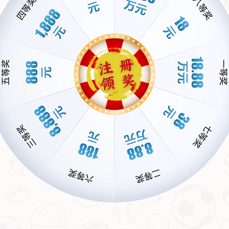
在城市中，体育教育早已成为学生成长的重要部
分，而在偏远地区，这一领域却常常被忽视。
基础
设施不足
、
师资力量匮乏
以及
经济条件限制
是主要
问题。特别是在冬季，低温天气让户外活动变得困
难，孩子们只能缩在教室里，缺乏锻炼机会。长期
如此，不仅影响身体素质，还可能削弱他们的自信
心与团队意识。
体彩冬季温暖计划
正是针对这些痛点而生。它不仅
仅是物资上的援助，更是一种精神上的鼓励，让孩
子们感受到社会的关怀，同时也为他们提供了公平
接受教育的机会。这一举措的意义在于，它不仅仅
改变了当下，更是为未来的社会发展埋下健康的种
子。